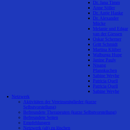
Dr. Jana Timm
Anne Söller
Dr. Antje Hanke
Dr. Alexander
Mücke
Melanie und Edgar
van der Giessen
Oskar Scherner
Gritt Schmidt
Martina Klüber
Walburga Hupe
Janine Pauly
Nisang
Pfannkuchen
Sabine Weyhe
Patricia Quell
Patricia Quell
Sabine Weyhe
Netzwerk
Aktivitäten der Vereinsmitglieder (kurze
Selbstvorstellung)
Befreundete Therapeuten (kurze Selbstvorstellung)
Befreundete Seiten
Empfehlungen
Netzwerk (alt) zu löschen