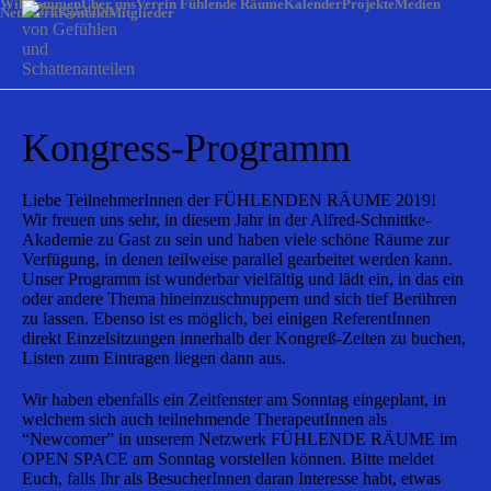
Willkommen
Über uns
Verein Fühlende Räume
Kalender
Projekte
Medien
Netzwerk
Kontakt
Mitglieder
Kongress-Programm
Liebe TeilnehmerInnen der FÜHLENDEN RÄUME 2019!
Wir freuen uns sehr, in diesem Jahr in der Alfred-Schnittke-
Akademie zu Gast zu sein und haben viele schöne Räume zur
Verfügung, in denen teilweise parallel gearbeitet werden kann.
Unser Programm ist wunderbar vielfältig und lädt ein, in das ein
oder andere Thema hineinzuschnuppern und sich tief Berühren
zu lassen. Ebenso ist es möglich, bei einigen ReferentInnen
direkt Einzelsitzungen innerhalb der Kongreß-Zeiten zu buchen,
Listen zum Eintragen liegen dann aus.
Wir haben ebenfalls ein Zeitfenster am Sonntag eingeplant, in
welchem sich auch teilnehmende TherapeutInnen als
“Newcomer” in unserem Netzwerk FÜHLENDE RÄUME im
OPEN SPACE am Sonntag vorstellen können. Bitte meldet
Euch, falls Ihr als BesucherInnen daran Interesse habt, etwas