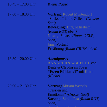
16.45 – 17.00 Uhr
Kleine Pause
17.00 – 18.30 Uhr
Vortrag:
Robert Muntendorf
“Stickstoff in die Zellen”
(Grosser
Saal)
Bewegung:
Birgit-Elisabeth
(Raum ROT, oben)
Nisang
: Shiatsu
(Raum GELB,
oben)
Jana:
Vortrag
Ernährung
(Raum GRÜN, oben)
18.30 – 20.00 Uhr
Abendpause:
ANNAPURNA-BUFFET
von
Beate & Claudia im Foyer
“Essen Fühlen #1”
mit
Katrin
(Küche)
20.00 – 21.30 Uhr
Vortrag:
Miriam Wessels
“Faszien und
Emotionen”
(Grosser Saal)
Satsang:
Simon Paa
(Raum ROT,
oben)