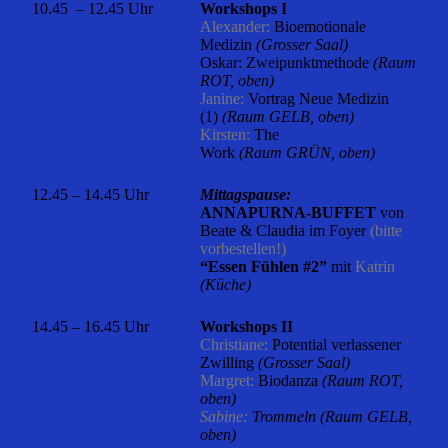
10.45 – 12.45 Uhr
Workshops I
Alexander:
Bioemotionale
Medizin
(Grosser Saal)
Oskar: Zweipunktmethode
(Raum
ROT, oben)
Janine:
Vortrag Neue Medizin
(1)
(Raum GELB, oben)
Kirsten:
The
Work
(Raum GRÜN, oben)
12.45 – 14.45 Uhr
Mittagspause:
ANNAPURNA-BUFFET
von
Beate & Claudia im Foyer
(bitte
vorbestellen!)
“Essen Fühlen #2”
mit
Katrin
(Küche)
14.45 – 16.45 Uhr
Workshops II
Christiane:
Potential verlassener
Zwilling
(Grosser Saal)
Margret:
Biodanza
(Raum ROT,
oben)
Sabine:
Trommeln (Raum GELB,
oben)