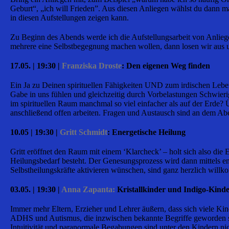
Geburt“, „ich will Frieden”. Aus diesen Anliegen wählst du dann m
in diesen Aufstellungen zeigen kann.
Zu Beginn des Abends werde ich die Aufstellungsarbeit von Anliege
mehrere eine Selbstbegegnung machen wollen, dann losen wir aus un
17.05. | 19:30 |
Franziska Droste
: Den eigenen Weg finden
Ein Ja zu Deinen spirituellen Fähigkeiten UND zum irdischen Leben,
Gabe in uns fühlen und gleichzeitig durch Vorbelastungen Schwier
im spirituellen Raum manchmal so viel einfacher als auf der Erde?
anschließend offen arbeiten. Fragen und Austausch sind an dem Ab
10.05 | 19:30 |
Gritt Schmidt
: Energetische Heilung
Gritt eröffnet den Raum mit einem ‘Klarcheck’ – holt sich also die 
Heilungsbedarf besteht. Der Genesungsprozess wird dann mittels e
Selbstheilungskräfte aktivieren wünschen, sind ganz herzlich will
03.05. | 19:30 |
Anna Zapanta:
Kristallkinder und Indigo-Kinde
Immer mehr Eltern, Erzieher und Lehrer äußern, dass sich viele Kin
ADHS und Autismus, die inzwischen bekannte Begriffe geworden si
Intuitivität und paranormale Begabungen sind unter den Kindern nic