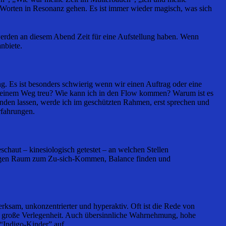
n Worten in Resonanz gehen. Es ist immer wieder magisch, was sich
 werden an diesem Abend Zeit für eine Aufstellung haben. Wenn
nbiete.
ng. Es ist besonders schwierig wenn wir einen Auftrag oder eine
e meinem Weg treu? Wie kann ich in den Flow kommen? Warum ist es
inden lassen, werde ich im geschützten Rahmen, erst sprechen und
rfahrungen.
schaut – kinesiologisch getestet – an welchen Stellen
chtigen Raum zum Zu-sich-Kommen, Balance finden und
erksam, unkonzentrierter und hyperaktiv. Oft ist die Rede von
in große Verlegenheit. Auch übersinnliche Wahrnehmung, hohe
 “Indigo-Kinder” auf.