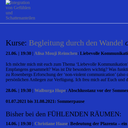
Kurse:
Begleitung durch den Wandel
21.06. | 19:30 |
Alisa Mouji Reimchen
: Liebevolle Kommunikatio
Ich möchte mich mit euch zum Thema ‘Liebevolle Kommunikation’ i
Empfangens gesammelt? Was ist Dir besonders wichtig? Was funkti
zu Rosenbergs Erforschung der ‘non-violent communication’ (also d
persönlichen Anliegen zur Verfügung. Ich freu mich auf Euch und
28.06. | 19:30 |
Walburga Hupe
: Abschlusstanz vor der Somme
01.07.2021 bis 31.08.2021: Sommerpause
Bisher bei den FÜHLENDEN RÄUMEN:
14.06. | 19:30 |
Christiane Haase
: Bedeutung der Plazenta – ei