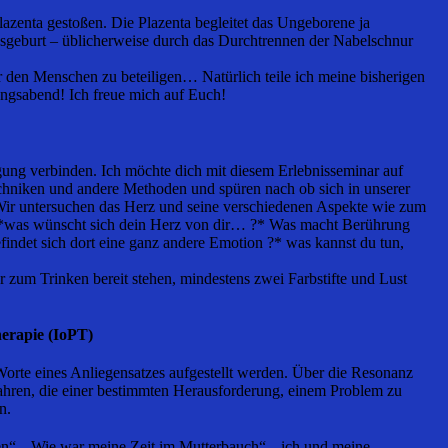
azenta gestoßen. Die Plazenta begleitet das Ungeborene ja
usgeburt – üblicherweise durch das Durchtrennen der Nabelschnur
en Menschen zu beteiligen… Natürlich teile ich meine bisherigen
ungsabend! Ich freue mich auf Euch!
gung verbinden. Ich möchte dich mit diesem Erlebnisseminar auf
echniken und andere Methoden und spüren nach ob sich in unserer
 Wir untersuchen das Herz und seine verschiedenen Aspekte wie zum
e: *was wünscht sich dein Herz von dir… ?* Was macht Berührung
et sich dort eine ganz andere Emotion ?* was kannst du tun,
 zum Trinken bereit stehen, mindestens zwei Farbstifte und Lust
herapie (IoPT)
Worte eines Anliegensatzes aufgestellt werden. Über die Resonanz
fahren, die einer bestimmten Herausforderung, einem Problem zu
n.
n“, „Wie war meine Zeit im Mutterbauch“, „ich und meine