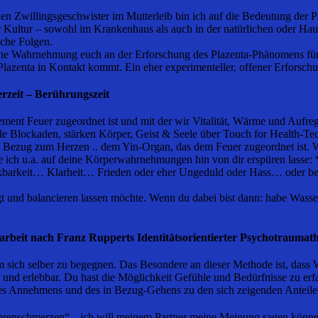
 Zwillingsgeschwister im Mutterleib bin ich auf die Bedeutung der Pl
r Kultur – sowohl im Krankenhaus als auch in der natürlichen oder Ha
sche Folgen.
e Wahrnehmung euch an der Erforschung des Plazenta-Phänomens für d
lazenta in Kontakt kommt. Ein eher experimenteller, offener Erforsch
rzeit – Berührungszeit
ement Feuer zugeordnet ist und mit der wir Vitalität, Wärme und Aufre
lle Blockaden, stärken Körper, Geist & Seele über Touch for Health-T
 in Bezug zum Herzen .. dem Yin-Organ, das dem Feuer zugeordnet ist.
ie ich u.a. auf deine Körperwahrnehmungen hin von dir erspüren lass
keit… Klarheit… Frieden oder eher Ungeduld oder Hass… oder befind
 und balancieren lassen möchte. Wenn du dabei bist dann: habe Wasser
sarbeit nach Franz Rupperts Identitätsorientierter Psychotraumat
m sich selber zu begegnen. Das Besondere an dieser Methode ist, dass 
 und erlebbar. Du hast die Möglichkeit Gefühle und Bedürfnisse zu er
des Annehmens und des in Bezug-Gehens zu den sich zeigenden Anteile
Ohrenschmerzen“, „ich will meinem Partner meine Meinung sagen könne