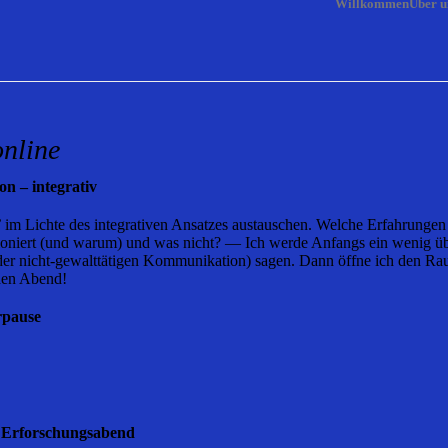
Willkommen
Über u
online
n – integrativ
m Lichte des integrativen Ansatzes austauschen. Welche Erfahrungen 
oniert (und warum) und was nicht? — Ich werde Anfangs ein wenig üb
er nicht-gewalttätigen Kommunikation) sagen. Dann öffne ich den Raum
 den Abend!
rpause
n Erforschungsabend