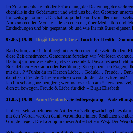
Im Zusammenhang mit der Erforschung der Bedeutung der verlorenen
ebenfalls in der Gebärmutter und wird uns bei den Geburten unsere
frühzeitig genommen. Das hat körperliche und vor allem auch seeli
Am kommenden Montag lade ich euch ein, über Meditation und fein
Entdeckungen und bin gespannt, ob und wie Ihr mit Eurer eigenen P
07.06. | 19:30 |
Birgit Elisabeth Geis
: Touch for Health – Somme
Bald schon, am 21. Juni beginnt der Sommer – die Zeit, die dem El
diese Zeit einstimmen. Gemeinsam forschen wir. Wir lösen eventue
Haltung ( innen wie außen ) etwas verändert. Dies alles geschieht
Beispiel den Herzraum oder Berührung. So ergeben sich Fragen, d
mit dir…? *Fühlst du im Herzen Liebe… Geduld… Freude… Dankbar
damit sich Freude & Liebe mehren wenn du dich danach sehnst?
Ich bin schon ganz neugierig wer und was sich am *Herzabend zeigt
dich zu bewegen. Freude & Liebe für dich – Birgit Elisabeth
31.05. | 19:30 |
Anna Fienbork
: Selbstbegegnung – Aufstellung
In dieser sehr annehmenden Art der Aufstellungsarbeit geht es daru
mit den Worten werden damit verbundene innere Realitäten sichtbar
Grunde liegen. Die Lösung in dieser Arbeit ist ein Weg. Der Weg 
Bring ein Anliegen mit, zum Beispiel „warum habe ich so häufig 