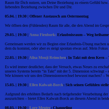
Raum für Dich nutzen, um Deine Beziehung zu einem Gefühl bzw. A
liebenden Beziehung zwischen Dir und Dir.
05.04. | 19:30 | Offener Austausch am Ostermontag
Wir öffnen den (Fühlenden) Raum für alle, die den Abend im Ges
29.03. | 19:30 |
Anna Fienbork:
Erlaubnisraum – Weg heilsame
Gemeinsam werden wir zu Beginn eine Erlaubnis-Übung machen und d
dem du kommst, oder aber es steigt spontan etwas auf. Mein Fokus
22.03. | 19:30 |
Alisa Mouji Reimchen
: In Takt mit dem Kern –
Es wird immer deutlicher, dass der Versuch, etwas Neues zu erschaff
unseres Systems bereits “in Takt” mit der 5. Dimension schwingt –
Wie können wir uns den Dimensionswechsel bewusst machen? – Wir 
15.03. | 19:30 |
Ellen Kalwait-Borck
: Sich seinen Gefühlen stell
Aufgrund des erhöhten Bedarfs nach tiefgehender Verarbeitung der e
auszurichten – bietet Ellen Kalwait-Borck an diesem Abend in beid
08.03. | 19:30 |
Lore Meuter
: Channeling