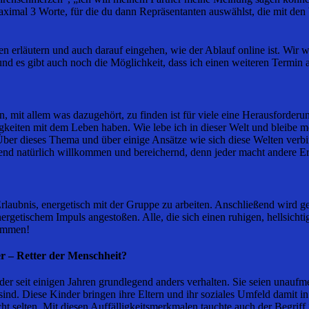
aximal 3 Worte, für die du dann Repräsentanten auswählst, die mit de
n erläutern und auch darauf eingehen, wie der Ablauf online ist. Wir
d es gibt auch noch die Möglichkeit, dass ich einen weiteren Termin a
 mit allem was dazugehört, zu finden ist für viele eine Herausforderu
igkeiten mit dem Leben haben. Wie lebe ich in dieser Welt und bleib
 Über dieses Thema und über einige Ansätze wie sich diese Welten verb
end natürlich willkommen und bereichernd, denn jeder macht andere E
Erlaubnis, energetisch mit der Gruppe zu arbeiten. Anschließend wird ge
nergetischem Impuls angestoßen. Alle, die sich einen ruhigen, hellsi
kommen!
r – Retter der Menschheit?
der seit einigen Jahren grundlegend anders verhalten. Sie seien unaufm
nd. Diese Kinder bringen ihre Eltern und ihr soziales Umfeld damit 
ht selten. Mit diesen Auffälligkeitsmerkmalen tauchte auch der Begriff