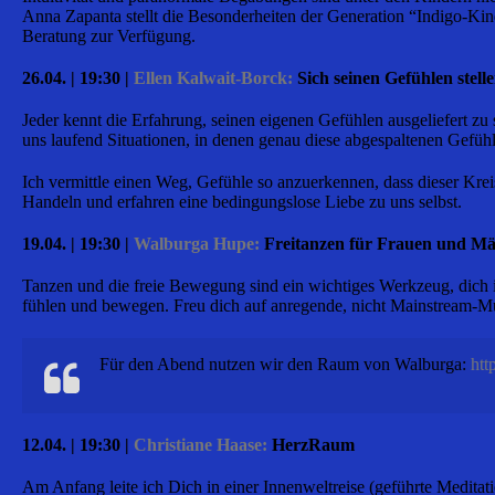
Anna Zapanta stellt die Besonderheiten der Generation “Indigo-Kinde
Beratung zur Verfügung.
26.04. | 19:30 |
Ellen Kalwait-Borck:
Sich seinen Gefühlen stell
Jeder kennt die Erfahrung, seinen eigenen Gefühlen ausgeliefert zu
uns laufend Situationen, in denen genau diese abgespaltenen Gefühl
Ich vermittle einen Weg, Gefühle so anzuerkennen, dass dieser Krei
Handeln und erfahren eine bedingungslose Liebe zu uns selbst.
19.04. | 19:30 |
Walburga Hupe:
Freitanzen für Frauen und M
Tanzen und die freie Bewegung sind ein wichtiges Werkzeug, dich i
fühlen und bewegen. Freu dich auf anregende, nicht Mainstream-
Für den Abend nutzen wir den Raum von Walburga:
htt
12.04. | 19:30 |
Christiane Haase:
HerzRaum
Am Anfang leite ich Dich in einer Innenweltreise (geführte Medita