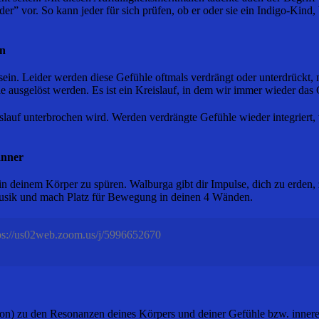
r” vor. So kann jeder für sich prüfen, ob er oder sie ein Indigo-Kind, 
en
 sein. Leider werden diese Gefühle oftmals verdrängt oder unterdrückt,
e ausgelöst werden. Es ist ein Kreislauf, in dem wir immer wieder das 
slauf unterbrochen wird. Werden verdrängte Gefühle wieder integriert, 
änner
n deinem Körper zu spüren. Walburga gibt dir Impulse, dich zu erden, 
Musik und mach Platz für Bewegung in deinen 4 Wänden.
ps://us02web.zoom.us/j/5996652670
tion) zu den Resonanzen deines Körpers und deiner Gefühle bzw. innere