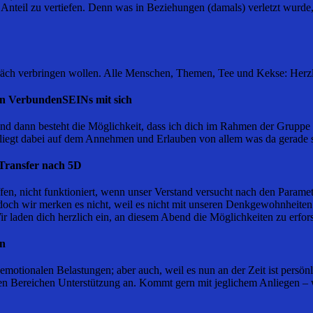
nteil zu vertiefen. Denn was in Beziehungen (damals) verletzt wurde
präch verbringen wollen. Alle Menschen, Themen, Tee und Kekse: Her
n VerbundenSEINs mit sich
ann besteht die Möglichkeit, dass ich dich im Rahmen der Gruppe in 
 liegt dabei auf dem Annehmen und Erlauben von allem was da gerade 
 Transfer nach 5D
en, nicht funktioniert, wenn unser Verstand versucht nach den Paramete
 doch wir merken es nicht, weil es nicht mit unseren Denkgewohnheite
laden dich herzlich ein, an diesem Abend die Möglichkeiten zu erfor
en
motionalen Belastungen; aber auch, weil es nun an der Zeit ist persön
en Bereichen Unterstützung an. Kommt gern mit jeglichem Anliegen – w