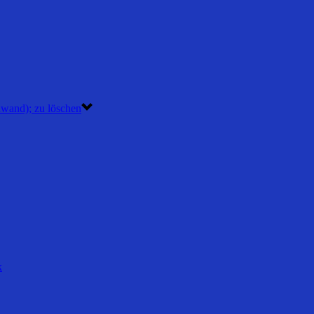
nwand); zu löschen
k