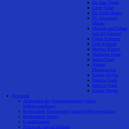
Dr. Jana Timm
Anne Söller
Dr. Antje Hanke
Dr. Alexander
Mücke
Melanie und Edgar
van der Giessen
Oskar Scherner
Gritt Schmidt
Martina Klüber
Walburga Hupe
Janine Pauly
Nisang
Pfannkuchen
Sabine Weyhe
Patricia Quell
Patricia Quell
Sabine Weyhe
Netzwerk
Aktivitäten der Vereinsmitglieder (kurze
Selbstvorstellung)
Befreundete Therapeuten (kurze Selbstvorstellung)
Befreundete Seiten
Empfehlungen
Netzwerk (alt) zu löschen