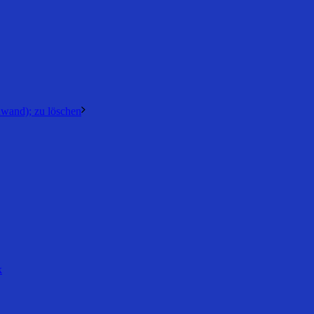
nwand); zu löschen
k