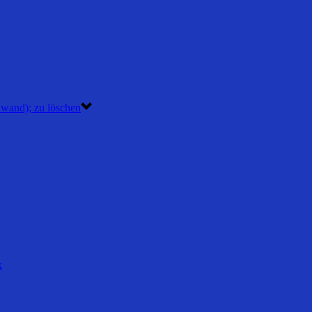
nwand); zu löschen
k