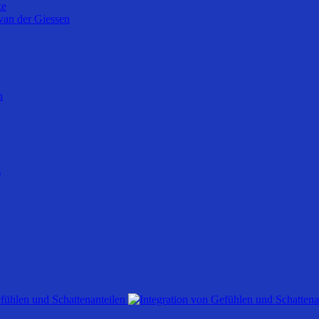
ke
van der Giessen
n
)