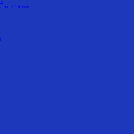
ke
van der Giessen
n
)