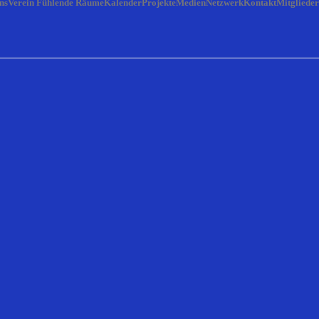
ns
Verein Fühlende Räume
Kalender
Projekte
Medien
Netzwerk
Kontakt
Mitglieder