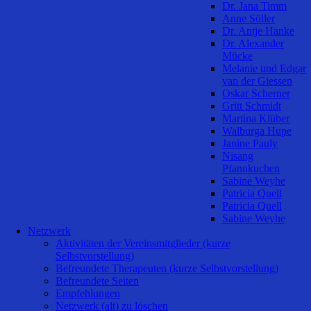
Dr. Jana Timm
Anne Söller
Dr. Antje Hanke
Dr. Alexander
Mücke
Melanie und Edgar
van der Giessen
Oskar Scherner
Gritt Schmidt
Martina Klüber
Walburga Hupe
Janine Pauly
Nisang
Pfannkuchen
Sabine Weyhe
Patricia Quell
Patricia Quell
Sabine Weyhe
Netzwerk
Aktivitäten der Vereinsmitglieder (kurze
Selbstvorstellung)
Befreundete Therapeuten (kurze Selbstvorstellung)
Befreundete Seiten
Empfehlungen
Netzwerk (alt) zu löschen