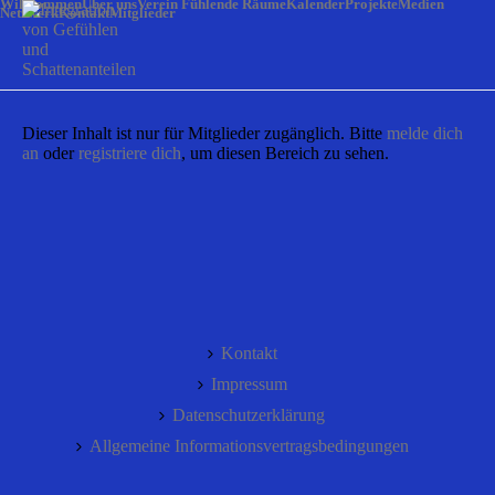
Willkommen
Über uns
Verein Fühlende Räume
Kalender
Projekte
Medien
Netzwerk
Kontakt
Mitglieder
Dieser Inhalt ist nur für Mitglieder zugänglich. Bitte
melde dich
an
oder
registriere dich
, um diesen Bereich zu sehen.
Kontakt
Impressum
Datenschutzerklärung
Allgemeine Informationsvertragsbedingungen