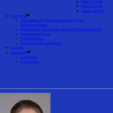
Patricia Quell
Patricia Quell
Sabine Weyhe
Netzwerk
Aktivitäten der Vereinsmitglieder (kurze
Selbstvorstellung)
Befreundete Therapeuten (kurze Selbstvorstellung)
Befreundete Seiten
Empfehlungen
Netzwerk (alt) zu löschen
Kontakt
Mitglieder
Anmelden
Registrieren