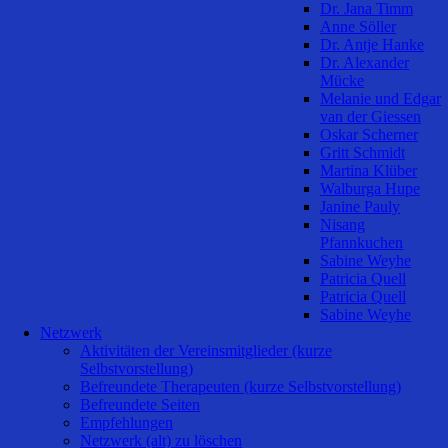
Dr. Jana Timm
Anne Söller
Dr. Antje Hanke
Dr. Alexander
Mücke
Melanie und Edgar
van der Giessen
Oskar Scherner
Gritt Schmidt
Martina Klüber
Walburga Hupe
Janine Pauly
Nisang
Pfannkuchen
Sabine Weyhe
Patricia Quell
Patricia Quell
Sabine Weyhe
Netzwerk
Aktivitäten der Vereinsmitglieder (kurze
Selbstvorstellung)
Befreundete Therapeuten (kurze Selbstvorstellung)
Befreundete Seiten
Empfehlungen
Netzwerk (alt) zu löschen