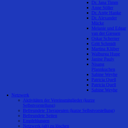
Dr. Jana Timm
Anne Söller
Dr. Antje Hanke
Dr. Alexander
Mücke
Melanie und Edgar
van der Giessen
Oskar Scherner
Gritt Schmidt
Martina Klüber
Walburga Hupe
Janine Pauly
Nisang
Pfannkuchen
Sabine Weyhe
Patricia Quell
Patricia Quell
Sabine Weyhe
Netzwerk
Aktivitäten der Vereinsmitglieder (kurze
Selbstvorstellung)
Befreundete Therapeuten (kurze Selbstvorstellung)
Befreundete Seiten
Empfehlungen
Netzwerk (alt) zu löschen