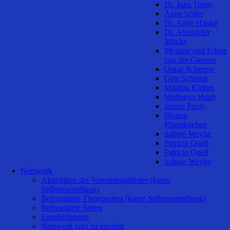
Dr. Jana Timm
Anne Söller
Dr. Antje Hanke
Dr. Alexander
Mücke
Melanie und Edgar
van der Giessen
Oskar Scherner
Gritt Schmidt
Martina Klüber
Walburga Hupe
Janine Pauly
Nisang
Pfannkuchen
Sabine Weyhe
Patricia Quell
Patricia Quell
Sabine Weyhe
Netzwerk
Aktivitäten der Vereinsmitglieder (kurze
Selbstvorstellung)
Befreundete Therapeuten (kurze Selbstvorstellung)
Befreundete Seiten
Empfehlungen
Netzwerk (alt) zu löschen