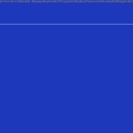
ns
Verein Fühlende Räume
Kalender
Projekte
Medien
Netzwerk
Kontakt
Mitglieder