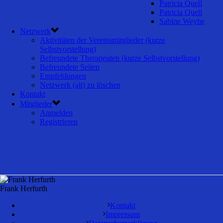
Patricia Quell
Patricia Quell
Sabine Weyhe
Netzwerk
Aktivitäten der Vereinsmitglieder (kurze
Selbstvorstellung)
Befreundete Therapeuten (kurze Selbstvorstellung)
Befreundete Seiten
Empfehlungen
Netzwerk (alt) zu löschen
Kontakt
Mitglieder
Anmelden
Registrieren
Frank Herfurth
Kontakt
Impressum