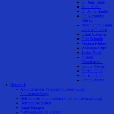
Dr. Jana Timm
Anne Söller
Dr. Antje Hanke
Dr. Alexander
Mücke
Melanie und Edgar
van der Giessen
Oskar Scherner
Gritt Schmidt
Martina Klüber
Walburga Hupe
Janine Pauly
Nisang
Pfannkuchen
Sabine Weyhe
Patricia Quell
Patricia Quell
Sabine Weyhe
Netzwerk
Aktivitäten der Vereinsmitglieder (kurze
Selbstvorstellung)
Befreundete Therapeuten (kurze Selbstvorstellung)
Befreundete Seiten
Empfehlungen
Netzwerk (alt) zu löschen