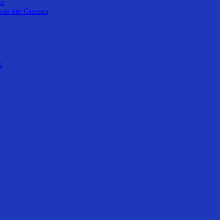
ke
van der Giessen
n
)