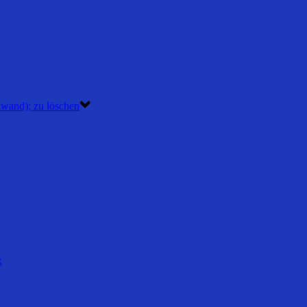
nwand); zu löschen
k