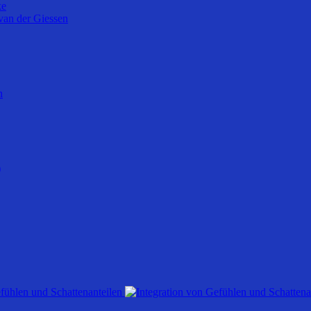
ke
van der Giessen
n
)