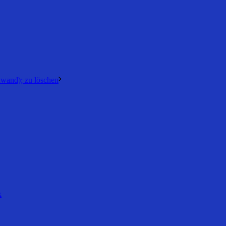
nwand); zu löschen
k