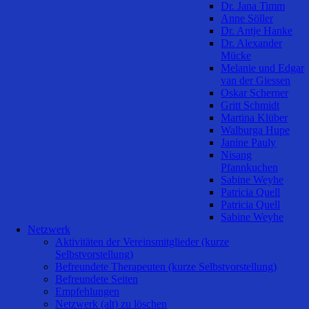
Dr. Jana Timm
Anne Söller
Dr. Antje Hanke
Dr. Alexander
Mücke
Melanie und Edgar
van der Giessen
Oskar Scherner
Gritt Schmidt
Martina Klüber
Walburga Hupe
Janine Pauly
Nisang
Pfannkuchen
Sabine Weyhe
Patricia Quell
Patricia Quell
Sabine Weyhe
Netzwerk
Aktivitäten der Vereinsmitglieder (kurze
Selbstvorstellung)
Befreundete Therapeuten (kurze Selbstvorstellung)
Befreundete Seiten
Empfehlungen
Netzwerk (alt) zu löschen